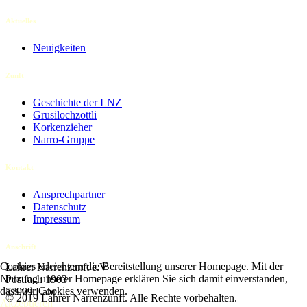
Aktuelles
Neuigkeiten
Zunft
Geschichte der LNZ
Grusilochzottli
Korkenzieher
Narro-Gruppe
Kontakt
Ansprechpartner
Datenschutz
Impressum
Anschrift
Cookies erleichtern die Bereitstellung unserer Homepage. Mit der
Lahrer Narrenzunft e.V
Nutzung unserer Homepage erklären Sie sich damit einverstanden,
Postfach 1903
dass wir Cookies verwenden.
77909 Lahr
© 2019 Lahrer Narrenzunft. Alle Rechte vorbehalten.
Akzeptieren