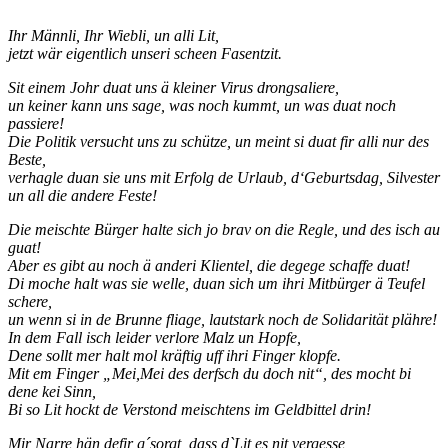
Ihr Männli, Ihr Wiebli, un alli Lit,
jetzt wär eigentlich unseri scheen Fasentzit.
Sit einem Johr duat uns ä kleiner Virus drongsaliere,
un keiner kann uns sage, was noch kummt, un was duat noch
passiere!
Die Politik versucht uns zu schütze, un meint si duat fir alli nur des
Beste,
verhagle duan sie uns mit Erfolg de Urlaub, d‘Geburtsdag, Silvester
un all die andere Feste!
Die meischte Bürger halte sich jo brav on die Regle, und des isch au
guat!
Aber es gibt au noch ä anderi Klientel, die degege schaffe duat!
Di moche halt was sie welle, duan sich um ihri Mitbürger ä Teufel
schere,
un wenn si in de Brunne fliage, lautstark noch de Solidarität plähre!
In dem Fall isch leider verlore Malz un Hopfe,
Dene sollt mer halt mol kräftig uff ihri Finger klopfe.
Mit em Finger „Mei,Mei des derfsch du doch nit“, des mocht bi
dene kei Sinn,
Bi so Lit hockt de Verstond meischtens im Geldbittel drin!
Mir Narre hän defir g´sorgt, dass d`Lit es nit vergesse,