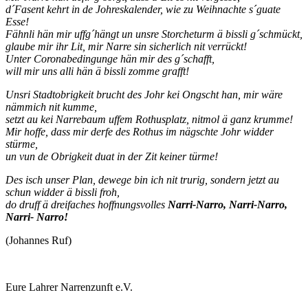
d´Fasent kehrt in de Johreskalender, wie zu Weihnachte s´guate
Esse!
Fähnli hän mir uffg´hängt un unsre Storcheturm ä bissli g´schmückt,
glaube mir ihr Lit, mir Narre sin sicherlich nit verrückt!
Unter Coronabedingunge hän mir des g´schafft,
will mir uns alli hän ä bissli zomme grafft!
Unsri Stadtobrigkeit brucht des Johr kei Ongscht han, mir wäre
nämmich nit kumme,
setzt au kei Narrebaum uffem Rothusplatz, nitmol ä ganz krumme!
Mir hoffe, dass mir derfe des Rothus im nägschte Johr widder
stürme,
un vun de Obrigkeit duat in der Zit keiner türme!
Des isch unser Plan, dewege bin ich nit trurig, sondern jetzt au
schun widder ä bissli froh,
do druff ä dreifaches hoffnungsvolles
Narri-Narro, Narri-Narro,
Narri- Narro!
(Johannes Ruf)
Eure Lahrer Narrenzunft e.V.