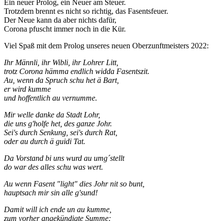
Ein neuer Prolog, ein Neuer am Steuer.
Trotzdem brennt es nicht so richtig, das Fasentsfeuer.
Der Neue kann da aber nichts dafür,
Corona pfuscht immer noch in die Kür.
Viel Spaß mit dem Prolog unseres neuen Oberzunftmeisters 2022:
Ihr Männli, ihr Wibli, ihr Lohrer Litt,
trotz Corona hämma endlich widda Fasentszit.
Au, wenn da Spruch schu het ä Bart,
er wird kumme
und hoffentlich au vernumme.
Mir welle danke da Stadt Lohr,
die uns g'holfe het, des ganze Johr.
Sei's durch Senkung, sei's durch Rat,
oder au durch ä guidi Tat.
Da Vorstand bi uns wurd au umg´stellt
do war des alles schu was wert.
Au wenn Fasent "light" dies Johr nit so bunt,
hauptsach mir sin alle g'sund!
Damit will ich ende un au kumme,
zum vorher angekündigte Summe: