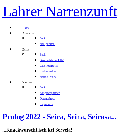
Lahrer Narrenzunft
Home
Aktuelles
Back
Neuigkeiten
Zunft
Back
Geschichte der LNZ
Grusilochzottli
Korkenzieher
Narro-Gruppe
Kontakt
Back
Ansprechpartner
Datenschutz
Impressum
Prolog 2022 - Seira, Seira, Seirasa...
...Knackwurscht isch kei Servela!