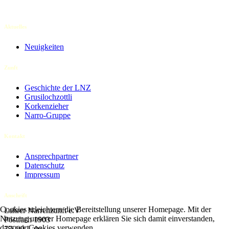
Aktuelles
Neuigkeiten
Zunft
Geschichte der LNZ
Grusilochzottli
Korkenzieher
Narro-Gruppe
Kontakt
Ansprechpartner
Datenschutz
Impressum
Anschrift
Cookies erleichtern die Bereitstellung unserer Homepage. Mit der
Lahrer Narrenzunft e.V
Nutzung unserer Homepage erklären Sie sich damit einverstanden,
Postfach 1903
dass wir Cookies verwenden.
77909 Lahr