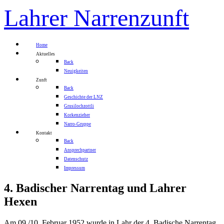
Lahrer Narrenzunft
Home
Aktuelles
Back
Neuigkeiten
Zunft
Back
Geschichte der LNZ
Grusilochzottli
Korkenzieher
Narro-Gruppe
Kontakt
Back
Ansprechpartner
Datenschutz
Impressum
4. Badischer Narrentag und Lahrer
Hexen
Am 09./10. Februar 1952 wurde in Lahr der 4. Badische Narrentag