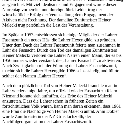
ausgerichtet. Mit viel Idealismus und Engagement wurde dieser
Narrentag vorbereitet und durchgeführt. Leider trug der
wirtschaftliche Erfolg der Veranstaltung dem Engagement der
Aktiven nicht Rechnung. Der damalige Zunftmeister Heiner
Malecki trug persönlich die Last der Veranstaltung.
Im Spätjahr 1953 entschlossen sich einige Mitglieder der Lahrer
Fasentzunft ein neues Häs, die Lahrer Hexengilde, zu gründen.
Unter dem Dach der Lahrer Fasentzunft feierte man zusammen in
Lahr die Fasnacht. Durch den Tod des damaligen Zunftmeisters
Heiner Malecki verloren die Lahrer Narren einen Mann, der es bis
1956 immer wieder verstand, die „Lahrer Fasnacht“ zu aktivieren.
Nach Zwistigkeiten mit der Führung der Lahrer Fasnachtszunft,
machte sich die Lahrer Hexengilde 1966 selbstständig und führte
seither den Namen „Lahrer Hexen“.
Nach dem plötzlichen Tod von Heiner Malecki brauchte man in
Lahr wieder einige Jahre, um offiziell wieder Fasnacht zu feiern.
Niemand konnte sich aufraffen, das Erbe des Heiner Malecki
anzutreten. Dass die Lahrer schon in früheren Zeiten ein
fortschrittliches Volk waren, kann man daran erkennen, dass 1961
eine Frau die Nachfolge von Heiner Malecki antrat. Anni Döbler
wurde Zunftmeisterin der NZ Grusilochzottli, der
Nachfolgeorganisation der Lahrer Fasnachtszunft.