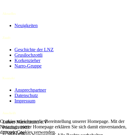
Aktuelles
Neuigkeiten
Zunft
Geschichte der LNZ
Grusilochzottli
Korkenzieher
Narro-Gruppe
Kontakt
Ansprechpartner
Datenschutz
Impressum
Anschrift
Cookies erleichtern die Bereitstellung unserer Homepage. Mit der
Lahrer Narrenzunft e.V
Nutzung unserer Homepage erklären Sie sich damit einverstanden,
Postfach 1903
dass wir Cookies verwenden.
77909 Lahr