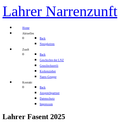
Lahrer Narrenzunft
Home
Aktuelles
Back
Neuigkeiten
Zunft
Back
Geschichte der LNZ
Grusilochzottli
Korkenzieher
Narro-Gruppe
Kontakt
Back
Ansprechpartner
Datenschutz
Impressum
Lahrer Fasent 2025